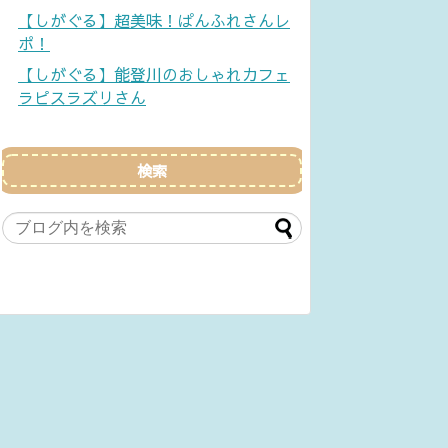
【しがぐる】超美味！ぱんふれさんレ
ポ！
【しがぐる】能登川のおしゃれカフェ
ラピスラズリさん
検索