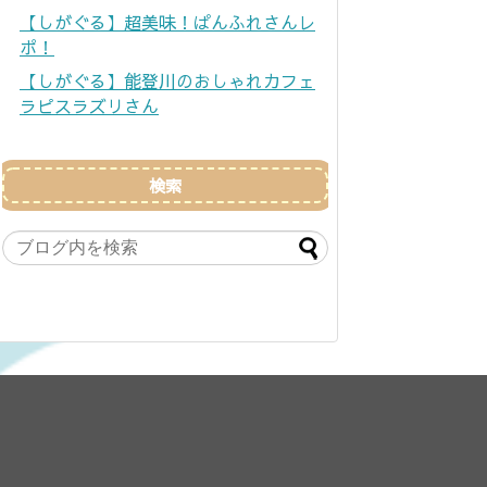
【しがぐる】超美味！ぱんふれさんレ
ポ！
【しがぐる】能登川のおしゃれカフェ
ラピスラズリさん
検索