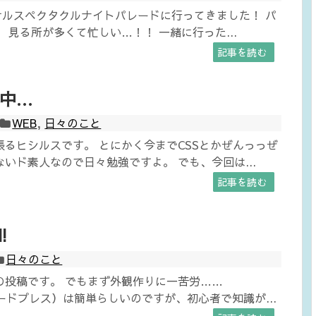
サルスペクタクルナイトパレードに行ってきました！ パ
 見る所が多くて忙しい…！！ 一緒に行った...
記事を読む
中…
WEB
,
日々のこと
張るヒシルスです。 とにかく今までCSSとかぜんっっぜ
いド素人なので日々勉強ですよ。 でも、今回は...
記事を読む
!
日々のこと
の投稿です。 でもまず外観作りに一苦労……
s（ワードプレス）は簡単らしいのですが、初心者で知識が...