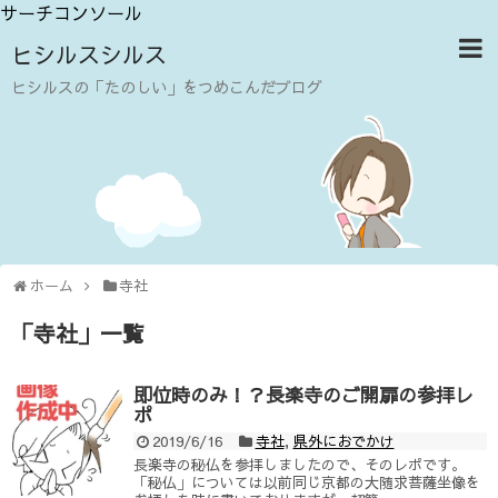
サーチコンソール
ヒシルスシルス
ヒシルスの「たのしい」をつめこんだブログ
ホーム
寺社
「
寺社
」
一覧
即位時のみ！？長楽寺のご開扉の参拝レ
ポ
2019/6/16
寺社
,
県外におでかけ
長楽寺の秘仏を参拝しましたので、そのレポです。
「秘仏」については以前同じ京都の大随求菩薩坐像を