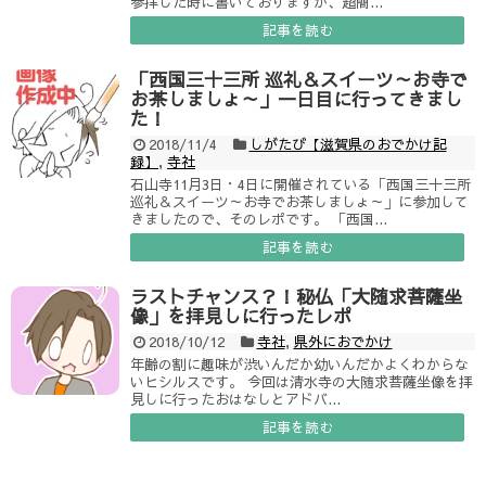
参拝した時に書いておりますが、超簡...
記事を読む
「西国三十三所 巡礼＆スイーツ～お寺で
お茶しましょ～」一日目に行ってきまし
た！
2018/11/4
しがたび【滋賀県のおでかけ記
録】
,
寺社
石山寺11月3日・4日に開催されている「西国三十三所
巡礼＆スイーツ～お寺でお茶しましょ～」に参加して
きましたので、そのレポです。 「西国...
記事を読む
ラストチャンス？！秘仏「大随求菩薩坐
像」を拝見しに行ったレポ
2018/10/12
寺社
,
県外におでかけ
年齢の割に趣味が渋いんだか幼いんだかよくわからな
いヒシルスです。 今回は清水寺の大随求菩薩坐像を拝
見しに行ったおはなしとアドバ...
記事を読む