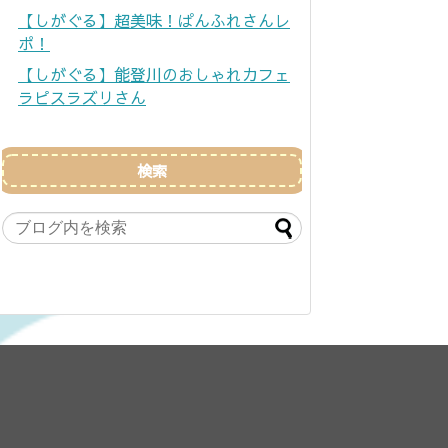
【しがぐる】超美味！ぱんふれさんレ
ポ！
【しがぐる】能登川のおしゃれカフェ
ラピスラズリさん
検索