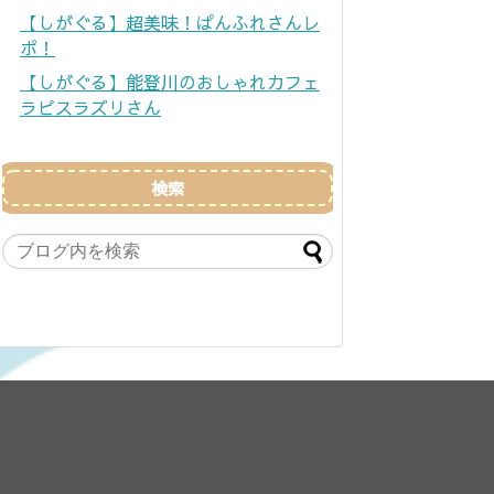
【しがぐる】超美味！ぱんふれさんレ
ポ！
【しがぐる】能登川のおしゃれカフェ
ラピスラズリさん
検索