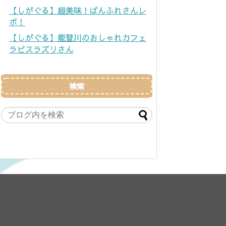
【しがぐる】超美味！ぱんふれさんレ
ポ！
【しがぐる】能登川のおしゃれカフェ
ラピスラズリさん
検索