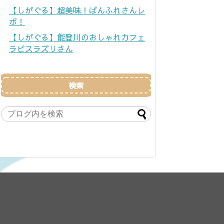
【しがぐる】超美味！ぱんふれさんレ
ポ！
【しがぐる】能登川のおしゃれカフェ
ラピスラズリさん
検索