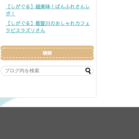
【しがぐる】超美味！ぱんふれさんレ
ポ！
【しがぐる】能登川のおしゃれカフェ
ラピスラズリさん
検索