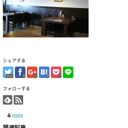
シェアする
error
0
0
フォローする
hisils
関連記事