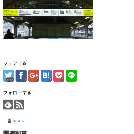
シェアする
error
0
0
フォローする
hisils
関連記事