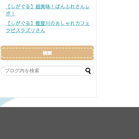
【しがぐる】超美味！ぱんふれさんレ
ポ！
【しがぐる】能登川のおしゃれカフェ
ラピスラズリさん
検索