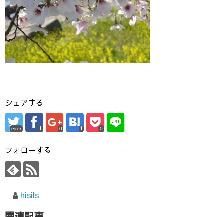
シェアする
error
0
0
フォローする
hisils
関連記事