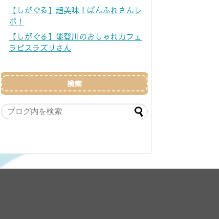
【しがぐる】超美味！ぱんふれさんレ
ポ！
【しがぐる】能登川のおしゃれカフェ
ラピスラズリさん
検索